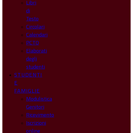
Libri
di
Testo
Circolari
Calendari
PCTO
Elaborati
degli
studenti
STUDENTI
E
FAMIGLIE
Modulistica
Genitori
Ricevimento
Iscrizioni
online