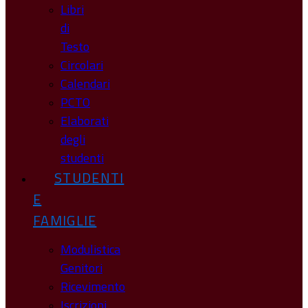
Libri
di
Testo
Circolari
Calendari
PCTO
Elaborati
degli
studenti
STUDENTI
E
FAMIGLIE
Modulistica
Genitori
Ricevimento
Iscrizioni