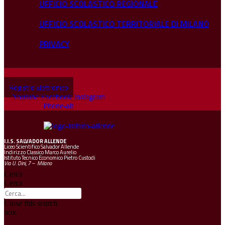
UFFICIO SCOLASTICO REGIONALE
UFFICIO SCOLASTICO TERRITORIALE DI MILANO
PRIVACY
Registro Elettronico
Youtube
Facebook
Instagram
Phone-alt
I.I.S.
SALVADOR ALLENDE
Liceo Scientifico Salvador Allende
Indirizzo Classico Marco Aurelio
Istituto Tecnico Economico Pietro Custodi
Via U. Dini, 7 – Milano
Cerca
Cerca
Close this search
box.