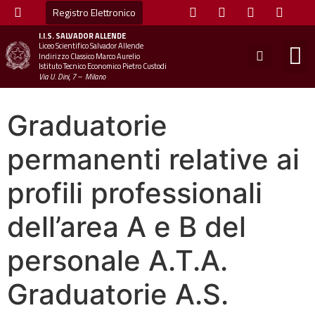
Registro Elettronico
I.I.S.
SALVADOR ALLENDE
Liceo Scientifico Salvador Allende
STUDE
MINI
UFFICIO
UFFICIO SCOLAS
CHIAM
Indirizzo Classico Marco Aurelio
Istituto Tecnico Economico Pietro Custodi
Via U. Dini, 7 – Milano
Graduatorie
permanenti relative ai
profili professionali
dell’area A e B del
personale A.T.A.
Graduatorie A.S.