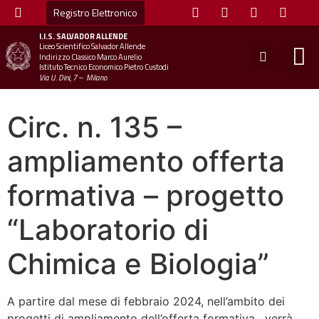
Registro Elettronico
I.I.S.
SALVADOR ALLENDE
Liceo Scientifico Salvador Allende
STUDE
MINI
UFFICIO
UFFICIO SCOLAS
CHIAM
Indirizzo Classico Marco Aurelio
Istituto Tecnico Economico Pietro Custodi
Via U. Dini, 7 – Milano
Circ. n. 135 –
ampliamento offerta
formativa – progetto
“Laboratorio di
Chimica e Biologia”
A partire dal mese di febbraio 2024, nell’ambito dei
progetti di ampliamento dell’offerta formativa, verrà