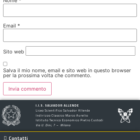
Nome
*
Email
*
Sito web
Salva il mio nome, email e sito web in questo browser
per la prossima volta che commento.
I.I.S. SALVADOR ALLENDE
Liceo Scientifico Salvador Allende
Indirizzo Classico Marco Aurelio
Istituto Tecnico Economico Pietro Custodi
Via U. Dini, 7 – Milano
Contatti