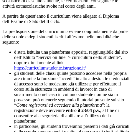
scolastico di ciascuno studente, le certificazioni conseguite e le
attività extrascolastiche svolte nel corso degli anni.
A partire da quest’anno il curriculum viene allegato al Diploma
dell’Esame di Stato del II ciclo.
La predisposizione del curriculum avviene congiuntamente da parte
delle scuole e degli studenti iscritti all’esame nelle modalità che
seguono:
è stata istituita una piattaforma apposita, raggiungibile dal sito
dell’Istituto “Servizi on-line -> curriculum dello studente”,
oppure direttamente al link
https://curriculumstudente.istruzione.it/
gli studenti delle classi quinte possono accedere nella propria
area tramite la funzione “accedi” in alto a destra: le credenziali
di accesso sono le medesime già utilizzate per effettuare il
corso sulla sicurezza in ambienti di lavoro: in caso di
smarrimento o nel caso in cui uno studente non ne sia in
possesso, può ottenerle seguendo il tutorial presente sul sito
“
Come registrarsi ed accedere alla piattaforma
”: la
registrazione deve avvenire
entro il 23/04 p.v.
, al fine di
consentire alla segreteria di abilitare all’utilizzo della
piattaforma;
in particolare, gli studenti troveranno presenti i dati già caricati
dalle scuole, ovvero quelli relativi al percorso di studi, al titolo