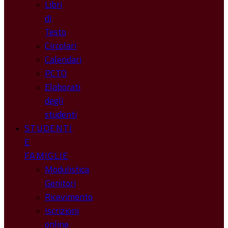
Libri
di
Testo
Circolari
Calendari
PCTO
Elaborati
degli
studenti
STUDENTI
E
FAMIGLIE
Modulistica
Genitori
Ricevimento
Iscrizioni
online