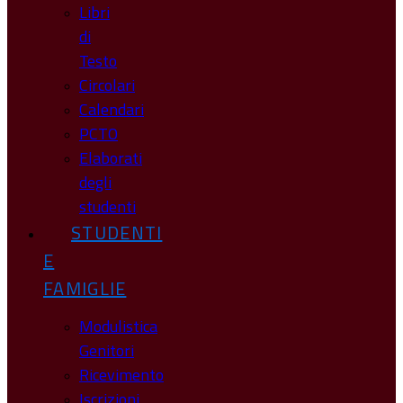
Libri
di
Testo
Circolari
Calendari
PCTO
Elaborati
degli
studenti
STUDENTI
E
FAMIGLIE
Modulistica
Genitori
Ricevimento
Iscrizioni