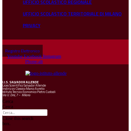
UFFICIO SCOLASTICO REGIONALE
UFFICIO SCOLASTICO TERRITORIALE DI MILANO
PRIVACY
Registro Elettronico
Youtube
Facebook
Instagram
Phone-alt
I.I.S.
SALVADOR ALLENDE
Liceo Scientifico Salvador Allende
Indirizzo Classico Marco Aurelio
Istituto Tecnico Economico Pietro Custodi
Via U. Dini, 7 – Milano
Cerca
Cerca
Close this search
box.