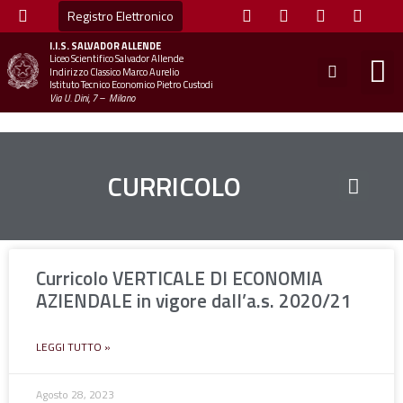
Registro Elettronico
I.I.S.
SALVADOR ALLENDE
Liceo Scientifico Salvador Allende
STUDE
MINI
UFFICIO
UFFICIO SCOLAS
CHIAM
Indirizzo Classico Marco Aurelio
Istituto Tecnico Economico Pietro Custodi
Via U. Dini, 7 – Milano
CURRICOLO
Curricolo VERTICALE DI ECONOMIA
AZIENDALE in vigore dall’a.s. 2020/21
LEGGI TUTTO »
Agosto 28, 2023