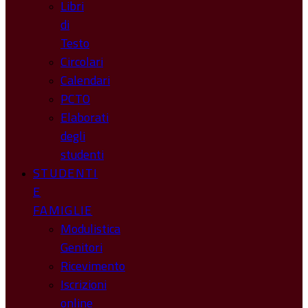
Libri
di
Testo
Circolari
Calendari
PCTO
Elaborati
degli
studenti
STUDENTI
E
FAMIGLIE
Modulistica
Genitori
Ricevimento
Iscrizioni
online