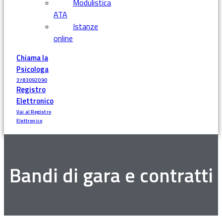
Modulistica
ATA
Istanze
online
Chiama la
Psicologa
3783092090
Registro
Elettronico
Vai al Registro
Elettronico
Bandi di gara e contratti