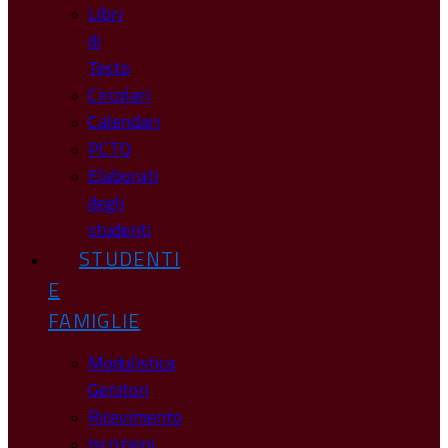
Libri
di
Testo
Circolari
Calendari
PCTO
Elaborati
degli
studenti
STUDENTI
E
FAMIGLIE
Modulistica
Genitori
Ricevimento
Iscrizioni