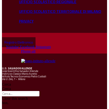
UFFICIO SCOLASTICO REGIONALE
UFFICIO SCOLASTICO TERRITORIALE DI MILANO
PRIVACY
Registro Elettronico
Youtube
Facebook
Instagram
Phone-alt
I.I.S.
SALVADOR ALLENDE
Liceo Scientifico Salvador Allende
Indirizzo Classico Marco Aurelio
Istituto Tecnico Economico Pietro Custodi
Via U. Dini, 7 – Milano
Cerca
Cerca
Close this search
box.